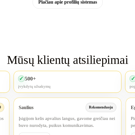
Plačiau apie profilių sistemas
Mūsų klientų atsiliepimai
500+
✓
įvykdytų užsakymų
pop
Saulius
Eg
0
Rekomenduoju
os
Įsigijom kelis apvalius langus, gavome greičiau nei
Pi
buvo nurodyta, puikus komunikavimas.
pe