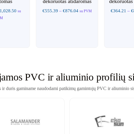
stomas
dekoruotas atidaromas
dekoruotas
1,028.50
€
555.39
–
€
876.04
€
364.21
–
€
su
su PVM
VM
amos PVC ir aliuminio profilių s
 ir duris gaminame naudodami patikimų gamintojų PVC ir aliuminio si