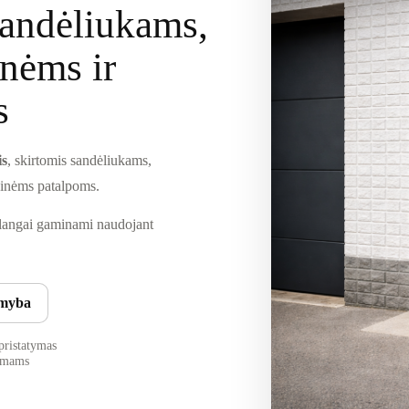
sandėliukams,
nėms ir
s
is
, skirtomis sandėliukams,
kinėms patalpoms.
 langai gaminami naudojant
amyba
pristatymas
kymams