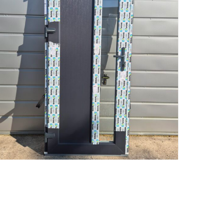
Plastikinės durys su siauru stiklu ir XPS
užpildu – 89x205 cm,