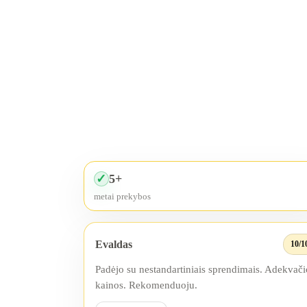
5+
✓
metai prekybos
Evaldas
10/1
Padėjo su nestandartiniais sprendimais. Adekvači
kainos. Rekomenduoju.