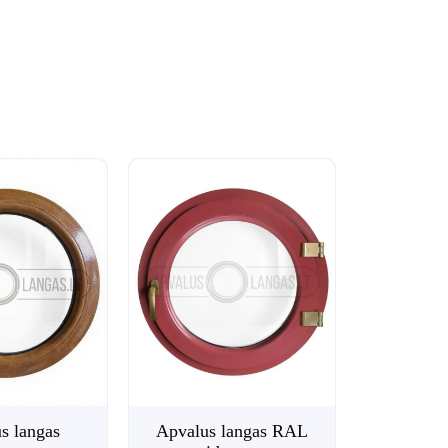
€
350.00
€
380.00
su PVM
Plastikinės durys su siauru stiklu ir XPS užpildu –
PVC...
s langas
Apvalus langas RAL