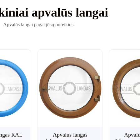
€
250.00
su PVM
kiniai apvalūs langai
Plastikinės durys su XPS užpildu – kokybiškas PVC
profilio karkasas...
Apvalūs langai pagal jūsų poreikius
angas RAL
Apvalus langas
Apvalu