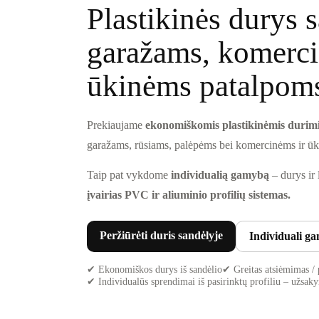
Plastikinės durys 
garažams, komerci
ūkinėms patalpom
Prekiaujame
ekonomiškomis plastikinėmis durim
garažams, rūsiams, palėpėms bei komercinėms ir ū
Taip pat vykdome
individualią gamybą
– durys ir
įvairias PVC ir aliuminio profilių sistemas.
Peržiūrėti duris sandėlyje
Individuali g
✔ Ekonomiškos durys iš sandėlio
✔ Greitas atsiėmimas / 
✔ Individualūs sprendimai iš pasirinktų profiliu – užsa