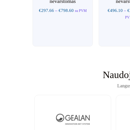
nevarstomas
nevar
€
297.66
–
€
798.60
€
496.10
–
€
su PVM
P
Naudoj
Langus