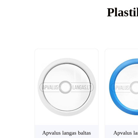
€
300.00
su PVM
Plasti
Plastikinės durys su XPS užpildu – kokybiškas PVC
profilio karkasas...
Apvalus langas baltas
Apvalus l