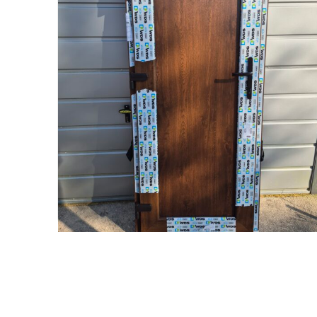
Plastikinės durys 79x179 su užpildu, išorė
riešutas – vidus baltas