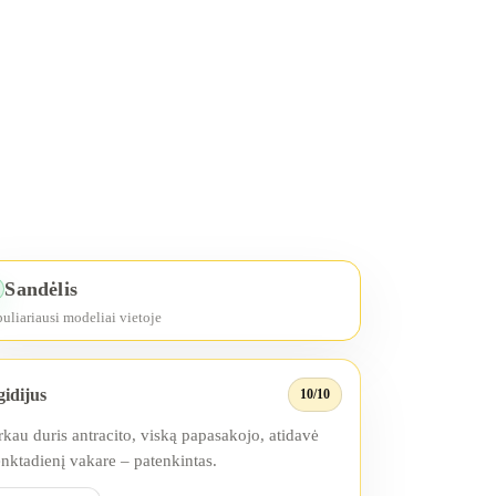
Sandėlis
✓
uliariausi modeliai vietoje
idijus
10/10
rkau duris antracito, viską papasakojo, atidavė
nktadienį vakare – patenkintas.