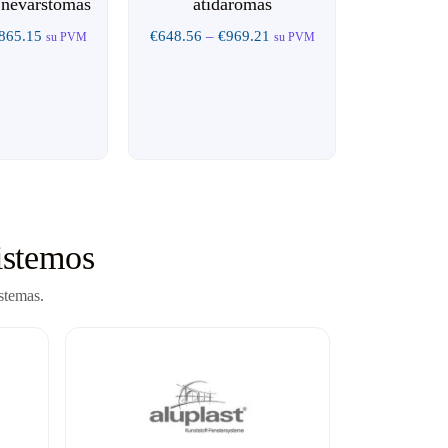
 nevarstomas
atidaromas
865.15
€
648.56
–
€
969.21
su PVM
su PVM
istemos
stemas.