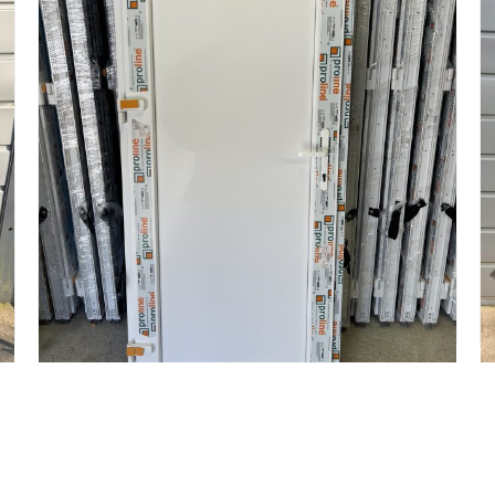
Plastikinės durys 89x198 su užpildu, spalva -
balta