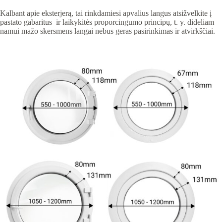
Kalbant apie eksterjerą, tai rinkdamiesi apvalius langus atsižvelkite į
pastato gabaritus ir laikykitės proporcingumo principų, t. y. dideliam
namui mažo skersmens langai nebus geras pasirinkimas ir atvirkščiai.