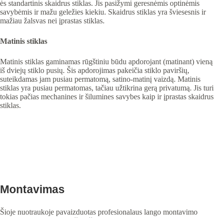
ės standartinis skaidrus stiklas. Jis pasižymi geresnėmis optinėmis
savybėmis ir mažu geležies kiekiu. Skaidrus stiklas yra šviesesnis ir
mažiau žalsvas nei įprastas stiklas.
Matinis stiklas
Matinis stiklas gaminamas rūgštiniu būdu apdorojant (matinant) vieną
iš dviejų stiklo pusių. Šis apdorojimas pakeičia stiklo paviršių,
suteikdamas jam pusiau permatomą, satino-matinį vaizdą. Matinis
stiklas yra pusiau permatomas, tačiau užtikrina gerą privatumą. Jis turi
tokias pačias mechanines ir šilumines savybes kaip ir įprastas skaidrus
stiklas.
Montavimas
Šioje nuotraukoje pavaizduotas profesionalaus lango montavimo