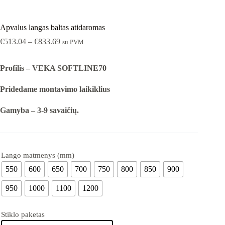
Apvalus langas baltas atidaromas
€
513.04
–
€
833.69
su PVM
Profilis – VEKA SOFTLINE70
Pridedame montavimo laikiklius
Gamyba – 3-9 savaičių.
Lango matmenys (mm)
550
600
650
700
750
800
850
900
950
1000
1100
1200
Stiklo paketas