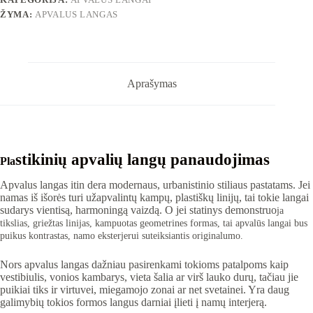
ŽYMA:
APVALUS LANGAS
Aprašymas
stikinių apvalių langų panaudojimas
Pla
Apvalus langas itin dera modernaus, urbanistinio stiliaus pastatams. Jei
namas iš išorės turi užapvalintų kampų, plastiškų linijų, tai tokie langai
sudarys vientisą, harmoningą vaizdą. O jei statinys demonstruo
ja
tikslias, griežtas linijas, kampuotas geometrines formas, tai apvalūs langai bus
puikus kontrastas, namo eksterjerui suteiksiantis originalumo.
Nors apvalus langas dažniau pasirenkami tokioms patalpoms kaip
vestibiulis, vonios kambarys, vieta šalia ar virš lauko durų, tačiau jie
puikiai tiks ir virtuvei, miegamojo zonai ar net svetainei. Yra daug
galimybių tokios formos langus darniai įlieti į namų interjerą.