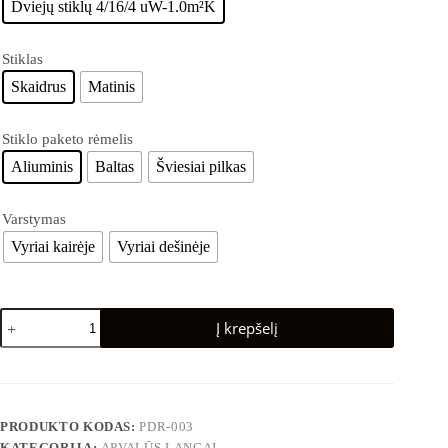
Dviejų stiklų 4/16/4 uW-1.0m²K
Stiklas
Skaidrus
Matinis
Stiklo paketo rėmelis
Aliuminis
Baltas
Šviesiai pilkas
Varstymas
Vyriai kairėje
Vyriai dešinėje
Į krepšelį
PRODUKTO KODAS:
PDR-003
KATEGORIJA:
APVALŪS LANGAI