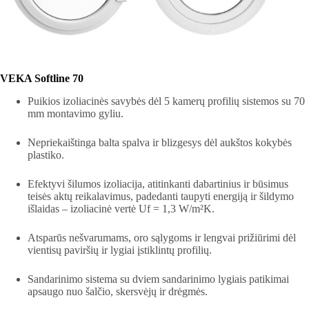
VEKA Softline 70
Puikios izoliacinės savybės dėl 5 kamerų profilių sistemos su 70
mm montavimo gyliu.
Nepriekaištinga balta spalva ir blizgesys dėl aukštos kokybės
plastiko.
Efektyvi šilumos izoliacija, atitinkanti dabartinius ir būsimus
teisės aktų reikalavimus, padedanti taupyti energiją ir šildymo
išlaidas – izoliacinė vertė Uf = 1,3 W/m²K.
Atsparūs nešvarumams, oro sąlygoms ir lengvai prižiūrimi dėl
vientisų paviršių ir lygiai įstiklintų profilių.
Sandarinimo sistema su dviem sandarinimo lygiais patikimai
apsaugo nuo šalčio, skersvėjų ir drėgmės.