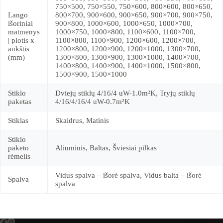
750×500, 750×550, 750×600, 800×600, 800×650,
Lango
800×700, 900×600, 900×650, 900×700, 900×750,
išoriniai
900×800, 1000×600, 1000×650, 1000×700,
matmenys
1000×750, 1000×800, 1100×600, 1100×700,
| plotis x
1100×800, 1100×900, 1200×600, 1200×700,
aukštis
1200×800, 1200×900, 1200×1000, 1300×700,
(mm)
1300×800, 1300×900, 1300×1000, 1400×700,
1400×800, 1400×900, 1400×1000, 1500×800,
1500×900, 1500×1000
Stiklo
Dviejų stiklų 4/16/4 uW-1.0m²K, Tryjų stiklų
paketas
4/16/4/16/4 uW-0.7m²K
Stiklas
Skaidrus, Matinis
Stiklo
paketo
Aliuminis, Baltas, Šviesiai pilkas
rėmelis
Vidus spalva – išorė spalva, Vidus balta – išorė
Spalva
spalva