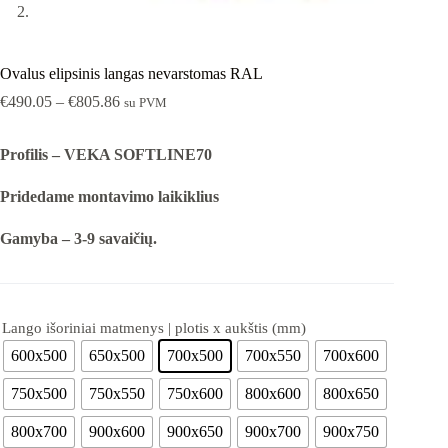
Ovalus elipsinis langas nevarstomas RAL
€
490.05
–
€
805.86
su PVM
Profilis – VEKA SOFTLINE70
Pridedame montavimo laikiklius
Gamyba – 3-9 savaičių.
Lango išoriniai matmenys | plotis x aukštis (mm)
600x500
650x500
700x500
700x550
700x600
750x500
750x550
750x600
800x600
800x650
800x700
900x600
900x650
900x700
900x750