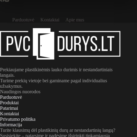
Parduotuvė
Kontaktai
Apie mus
Prekiaujame plastikinėmis lauko durimis ir nestandartiniais
langais.
Turime prekių vietoje bei gaminame pagal individualius
užsakymus.
Naudingos nuorodos
Parduotuvė
Produktai
Patarimai
Kontaktai
Privatumo politika
Informacija
Turite klausimų dėl plastikinių durų ar nestandartinių langų?
Susisiekite – patarsime ir padėsime išsirinkti tinkamiausią