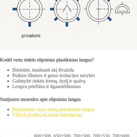
Kodėl verta rinktis elipsinius plastikinius langus?
Išskirtinė, traukianti akį išvaizda
Puikios šilumos ir garso izoliacijos savybės
Galimybė rinktis formą, dydį ir spalvą
Lengva priežiūra ir ilgaamžiškumas
Susijusios nuorodos apie elipsinius langus
Peržiūrėkite visus mūsų plastikinius langus
VEKA profilių techninė informacija
600×500, 650×500, 700×500, 700×550, 700×600,