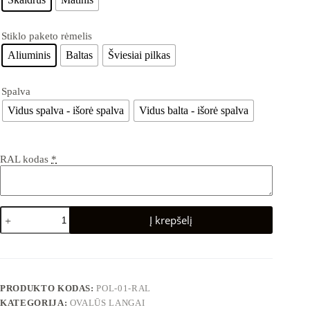
Stiklo paketo rėmelis
Aliuminis
Baltas
Šviesiai pilkas
Spalva
Vidus spalva - išorė spalva
Vidus balta - išorė spalva
RAL kodas
*
Į krepšelį
PRODUKTO KODAS:
POL-01-RAL
KATEGORIJA:
OVALŪS LANGAI