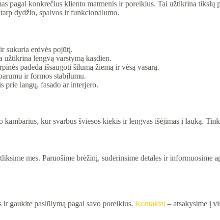
agal konkrečius kliento matmenis ir poreikius. Tai užtikrina tikslų pri
arp dydžio, spalvos ir funkcionalumo.
ir sukuria erdvės pojūtį.
ra užtikrina lengvą varstymą kasdien.
pinės padeda išsaugoti šilumą žiemą ir vėsą vasarą.
tsparumu ir formos stabilumu.
s prie langų, fasado ar interjero.
o kambarius, kur svarbus šviesos kiekis ir lengvas išėjimas į lauką. Ti
atliksime mes. Paruošime brėžinį, suderinsime detales ir informuosime 
is ir gaukite pasiūlymą pagal savo poreikius.
Kontaktai
– atsakysime į vi