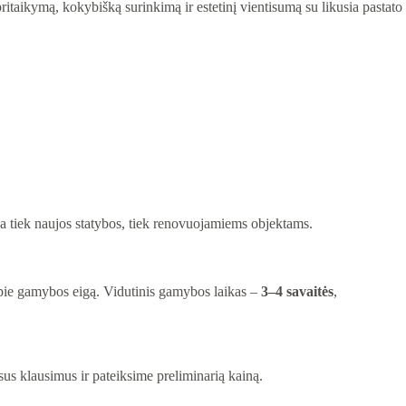
taikymą, kokybišką surinkimą ir estetinį vientisumą su likusia pastato
nka tiek naujos statybos, tiek renovuojamiems objektams.
apie gamybos eigą. Vidutinis gamybos laikas –
3–4 savaitės
,
sus klausimus ir pateiksime preliminarią kainą.