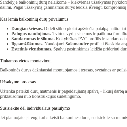
Sandėlyje balkoninių durų nelaikome – kiekvienas užsakymas įvykdomas p
dalimi. Pagal užsakymą gaminamos durys leidžia išvengti kompromisų t
Kas lemia balkoninių durų privalumus
Daugiau šviesos.
Dideli stiklo plotai apšviečia patalpą natūraliai 
Patogus naudojimas.
Tvirtos vyrių sistemos ir patikima furnitū
Sandarumas ir šiluma.
Kokybiškas PVC profilis ir sandarios tar
Ilgaamžiškumas.
Naudojami
Salamander
profiliai išsiskiria a
Estetinis vientisumas.
Spalvų pasirinkimas leidžia priderinti duri
Tinkamos vietos montavimui
Balkoninės durys dažniausiai montuojamos į terasas, svetaines ar poilsi
Užsakymo procesas
Užtenka pateikti durų matmenis ir pageidaujamą spalvą – likusį darbą 
priklausomai nuo konstrukcijos sudėtingumo.
Susisiekite dėl individualaus pasiūlymo
Jei planuojate įsirengti arba keisti balkonines duris, susisiekite su mum