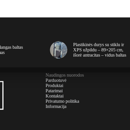
Plastikinės durys su stiklu ir
langas baltas
XPS užpildu – 89×205 cm,
mas
išorė antracitas – vidus baltas
Naudingos nuorodos
Parduotuvė
Produktai
Patarimai
Kontaktai
Privatumo politika
Informacija