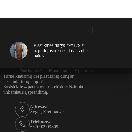
Plastikinės durys 79×179 su
užpildu, išorė riešutas – vidus
baltas
Parduotuvė
Kontaktai
Apie mus
Turite klausimų dėl plastikinių durų ar
nestandartinių langų?
Susisiekite – patarsime ir padėsime išsirinkti
tinkamiausią sprendimą.
Adresas:
Žygai, Kretingos r.
Telefonas:
+37060999809