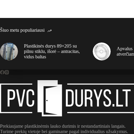
Šiuo metu populiariausi
Plastikinės durys 89×205 su
Apvalus 
pilnu stiklu, išorė – antracitas,
atverčia
vidus baltas
Prekiaujame plastikinėmis lauko durimis ir nestandartiniais langais.
Turime prekių vietoje bei gaminame pagal individualius užsakymus.