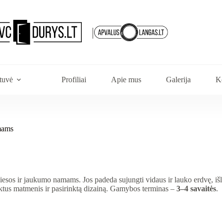
|
tuvė
Profiliai
Apie mus
Galerija
K
amams
viesos ir jaukumo namams. Jos padeda sujungti vidaus ir lauko erdvę, išl
ktus matmenis ir pasirinktą dizainą. Gamybos terminas –
3–4 savaitės
.